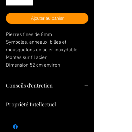
Ajouter au panier
Pierres fines de 8mm
Symboles, anneaux, billes et
mousquetons en acier inoxydable
Montés sur fil acier
Dimension 52 cm environ
Conseils d'entretien
"Vos bijoux sont la dernière chose que
Propriété Intellectuel
vous devez mettre le matin et la première
chose que vous devez quitter le soir »
Tous les éléments (Bijoux, Modèles,
Pour mettre ou enlever le bracelet
Bijoux
Pendentifs, Créations) constituant le
SULTIZ
, nous recommandons de le faire
présent site appartiennent à
Bijoux SULTIZ
glisser sur votre main, sans tirer sur