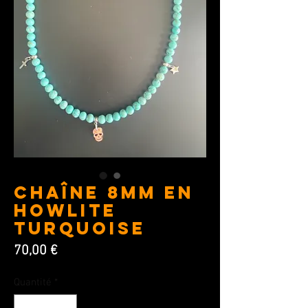
Chaîne 8MM en
Howlite
Turquoise
Prix
70,00 €
Quantité
*