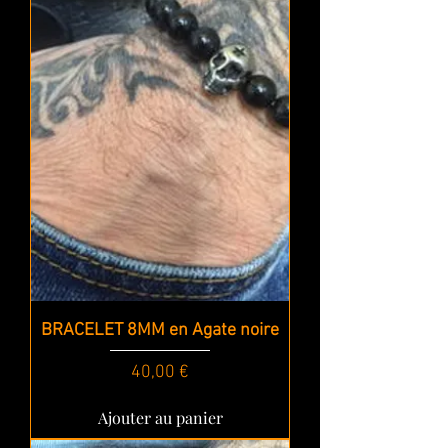
BRACELET 8MM en Agate noire
Prix
40,00 €
Ajouter au panier