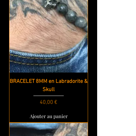
BRACELET 8MM en Labradorite &
Skull
Prix
40,00 €
Ajouter au panier