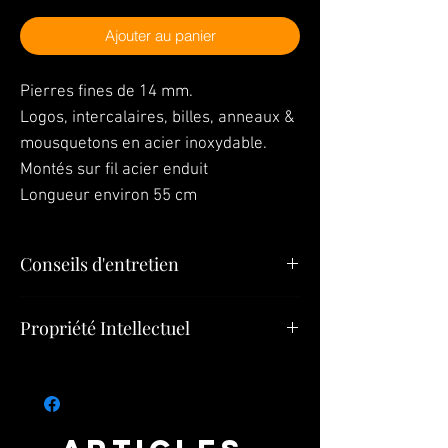
Ajouter au panier
Pierres fines de 14 mm.
Logos, intercalaires, billes, anneaux &
mousquetons en acier inoxydable.
Montés sur fil acier enduit
Longueur environ 55 cm
Conseils d'entretien
En ce qui concerne le nettoyage de votre
Propriété Intellectuel
bijou, utilisez un chiffon doux avec le
l’alcool à 90°.
Tous les éléments (Bijoux, Modèles,
Pendentifs, Créations) constituant le présent
site appartiennent à
Bijoux SULTIZ
ou font
l’objet d’une autorisation d’exploitation et