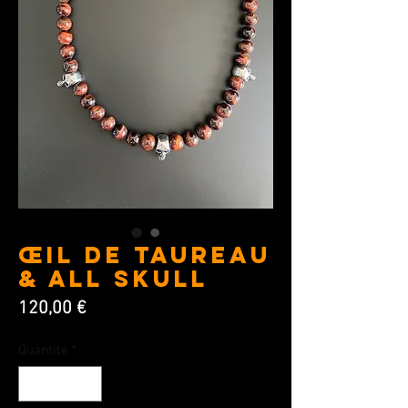
Œil de Taureau
& All Skull
Prix
120,00 €
Quantité
*