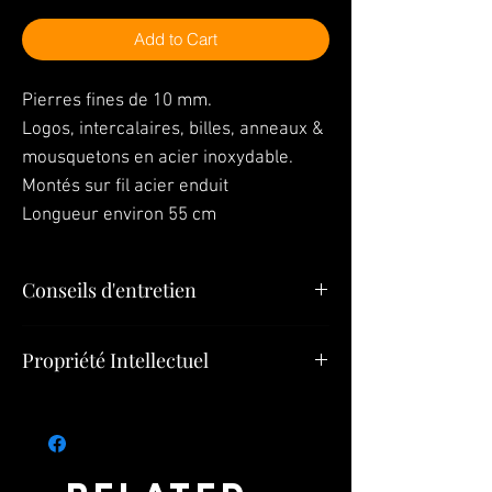
Add to Cart
Pierres fines de 10 mm.
Logos, intercalaires, billes, anneaux &
mousquetons en acier inoxydable.
Montés sur fil acier enduit
Longueur environ 55 cm
Conseils d'entretien
En ce qui concerne le nettoyage de votre
Propriété Intellectuel
bijou, utilisez un chiffon doux avec le
l’alcool à 90°.
Tous les éléments (Bijoux, Modèles,
Pendentifs, Créations) constituant le présent
site appartiennent à
Bijoux SULTIZ
ou font
l’objet d’une autorisation d’exploitation et