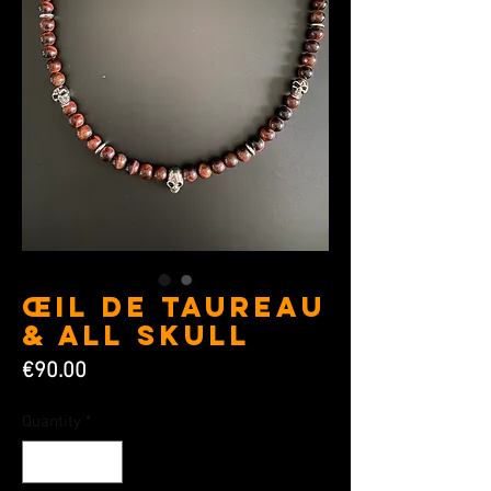
Œil de Taureau
& All Skull
Price
€90.00
Quantity
*