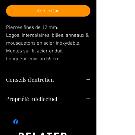
Add to Cart
Pierres fines de 12 mm.
Logos, intercalaires, billes, anneaux &
mousquetons en acier inoxydable.
Montés sur fil acier enduit
Longueur environ 55 cm
Conseils d'entretien
En ce qui concerne le nettoyage de votre
Propriété Intellectuel
bijou, utilisez un chiffon doux avec le
l’alcool à 90°.
Tous les éléments (Bijoux, Modèles,
Pendentifs, Créations) constituant le présent
site appartiennent à
Bijoux SULTIZ
ou font
l’objet d’une autorisation d’exploitation et