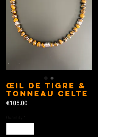
Œil de Tigre &
Tonneau Celte
Price
€105.00
Quantity
*