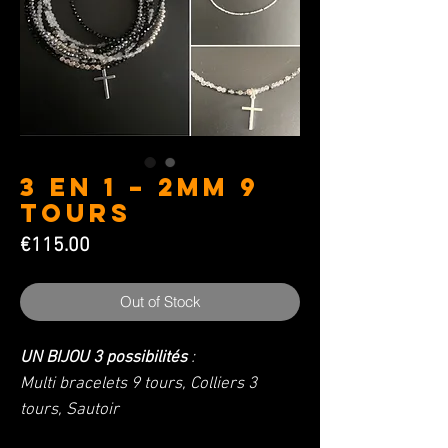
3 en 1 – 2mm 9
Tours
Price
€115.00
Out of Stock
UN BIJOU
3 possibilités
:
Multi bracelets 9 tours, Colliers 3
tours, Sautoir