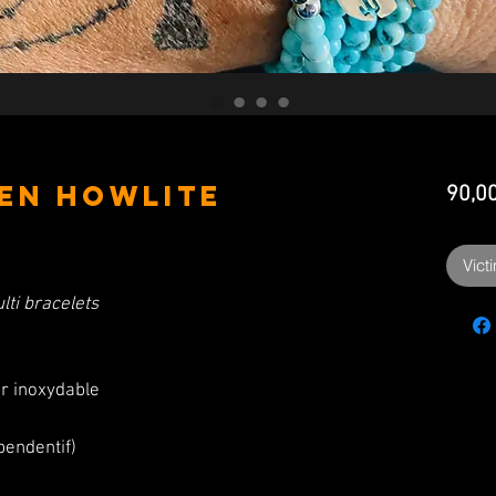
 en Howlite
90,0
Vict
lti bracelets
er inoxydable
endentif)