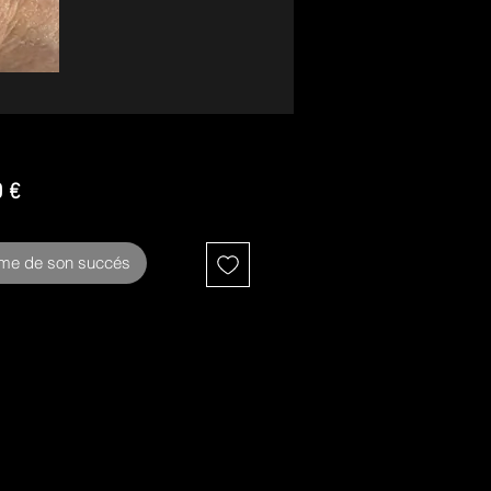
Prix
0 €
ime de son succés