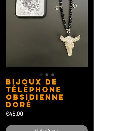
Bijoux de
téléphone
Obsidienne
doré
Price
€45.00
Out of Stock