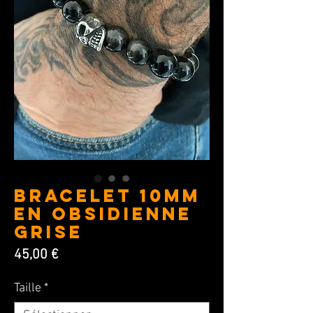
BRACELET 10MM
en Obsidienne
Grise
Prix
45,00 €
Taille
*