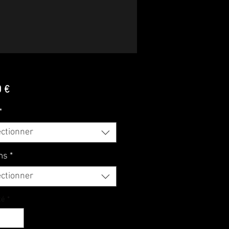
Prix
0 €
*
ectionner
ms
*
ectionner
té
*