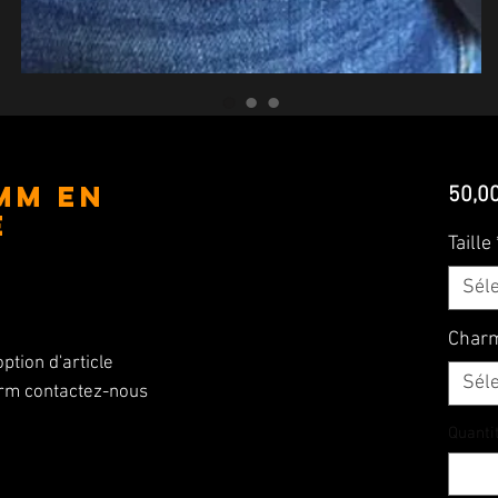
MM en
50,0
e
Taille
Sél
Char
ption d'article
Sél
arm contactez-nous
Quanti