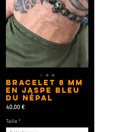
BRACELET 8 MM
en Jaspe bleu
du Népal
Prix
40,00 €
Taille
*