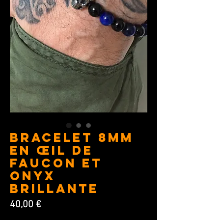
BRACELET 8MM
en Œil de
Faucon et
Onyx
brillante
Prix
40,00 €