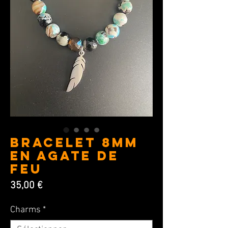
BRACELET 8MM
en Agate de
Feu
Prix
35,00 €
Charms
*