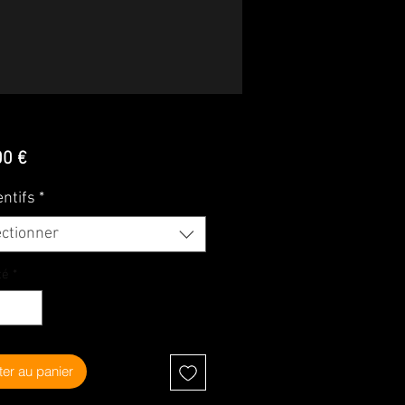
Prix
00 €
ntifs
*
ectionner
té
*
ter au panier