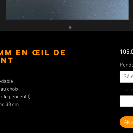
MM en Œil de
105,
ant
Pende
Sél
xydable
 au choix
Quanti
 le pendentif)
ron 38 cm
Ajou