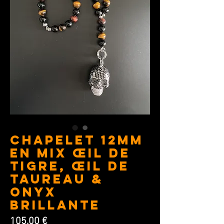
CHAPELET 12MM
en Mix Œil de
Tigre, Œil de
Taureau &
Onyx
Brillante
Prix
105,00 €