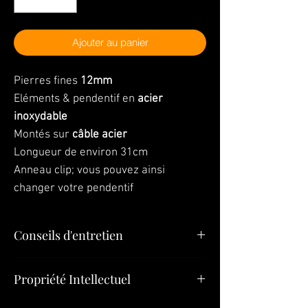
Ajouter au panier
Pierres fines
12mm
Eléments & pendentif en
acier
inoxydable
Montés sur
câble acier
Longueur de environ 31cm
Anneau clip; vous pouvez ainsi
changer votre pendentif
Conseils d'entretien
"Vos bijoux sont la dernière chose que
Propriété Intellectuel
vous devez mettre le matin et la première
chose que vous devez quitter le soir »