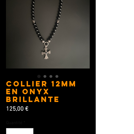
COLLIER 12MM
en Onyx
brillante
Prix
125,00 €
Quantité
*