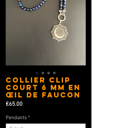
Collier Clip
Court 6 mm en
Œil de Faucon
Price
€65.00
Pendants
*