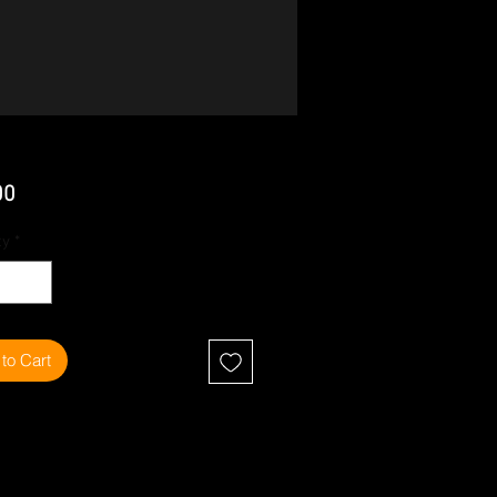
Price
00
ty
*
to Cart