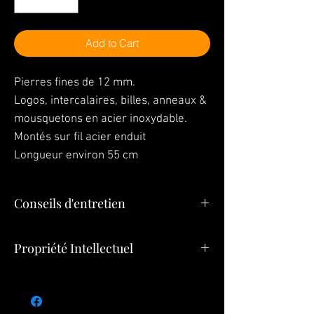
Add to Cart
Pierres fines de 12 mm.
Logos, intercalaires, billes, anneaux &
mousquetons en acier inoxydable.
Montés sur fil acier enduit
Longueur environ 55 cm
Conseils d'entretien
En ce qui concerne le nettoyage de votre
Propriété Intellectuel
bijou, utilisez un chiffon doux avec le
l’alcool à 90°.
Tous les éléments (Bijoux, Modèles,
Pendentifs, Créations) constituant le présent
site appartiennent à
Bijoux SULTIZ
ou font