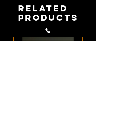
l’objet d’une autorisation d’exploitation et
Related
sont protégés par la législation relative à la
Products
propriété intellectuelle.
L’utilisateur reconnait donc que, en
l’absence d’autorisation, toute copie totale
ou partielle et toute diffusion ou exploitation
d’un ou plusieurs de ces éléments, même
modifiés, seront susceptibles de donner lieu
à des poursuites judiciaires menées à son
encontre par
Bijoux SULTIZ
ou ses ayants
droits.
BRACELET FERMOIR
BRACELET FERM
12MM en Obsidienne
12MM en Œil de T
grise
Œil de Taureau &