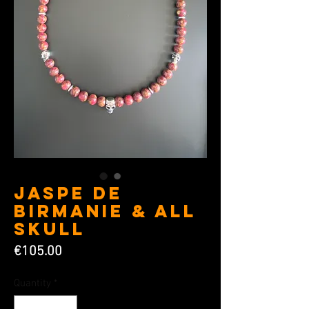
Jaspe de
Birmanie & All
Skull
Price
€105.00
Quantity
*