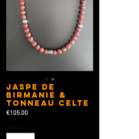
Jaspe de
Birmanie &
Tonneau Celte
Price
€105.00
Quantity
*