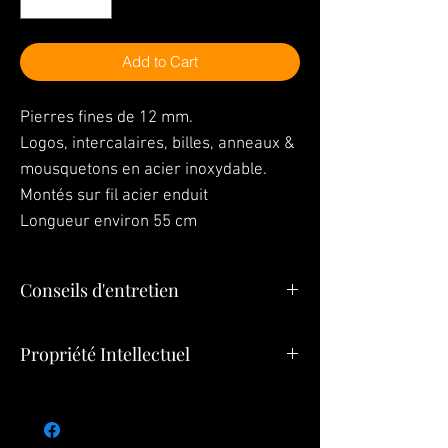
Add to Cart
Pierres fines de 12 mm.
Logos, intercalaires, billes, anneaux &
mousquetons en acier inoxydable.
Montés sur fil acier enduit
Longueur environ 55 cm
Conseils d'entretien
En ce qui concerne le nettoyage de votre
Propriété Intellectuel
bijou, utilisez un chiffon doux avec le
l’alcool à 90°.
Tous les éléments (Bijoux, Modèles,
Pendentifs, Créations) constituant le présent
site appartiennent à
Bijoux SULTIZ
ou font