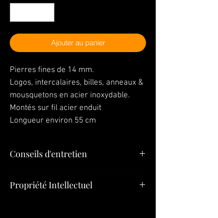
Ajouter au panier
Pierres fines de 14 mm.
Logos, intercalaires, billes, anneaux &
mousquetons en acier inoxydable.
Montés sur fil acier enduit
Longueur environ 55 cm
Conseils d'entretien
En ce qui concerne le nettoyage de votre
Propriété Intellectuel
bijou, utilisez un chiffon doux avec le
l’alcool à 90°.
Tous les éléments (Bijoux, Modèles,
Pendentifs, Créations) constituant le présent