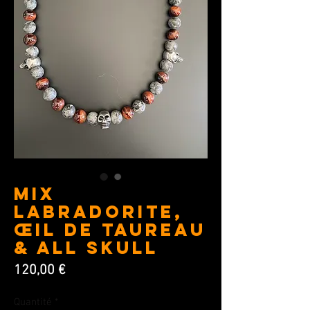
Mix
Labradorite,
Œil de Taureau
& All Skull
Prix
120,00 €
Quantité
*