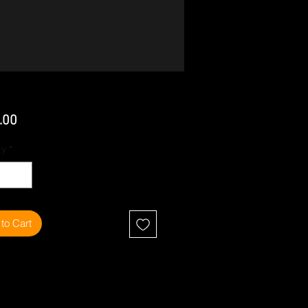
Price
.00
ty
*
to Cart