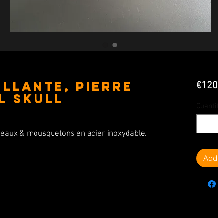
illante, Pierre
€120
ll Skull
Quanti
anneaux & mousquetons en acier inoxydable.
Add 