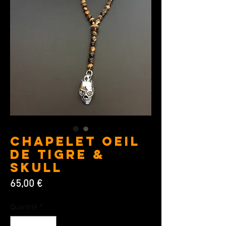
Chapelet Oeil
de Tigre &
Skull
Prix
65,00 €
Quantité
*