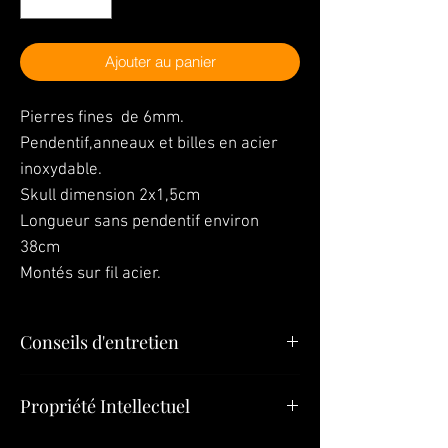
Ajouter au panier
Pierres fines de 6mm.
Pendentif,anneaux et billes en acier
inoxydable.
Skull dimension 2x1,5cm
Longueur sans pendentif environ
38cm
Montés sur fil acier.
Conseils d'entretien
"Vos bijoux sont la dernière chose que
Propriété Intellectuel
vous devez mettre le matin et la première
chose que vous devez quitter le soir »