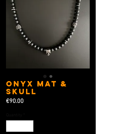
Onyx Mat &
Skull
Price
€90.00
Quantity
*