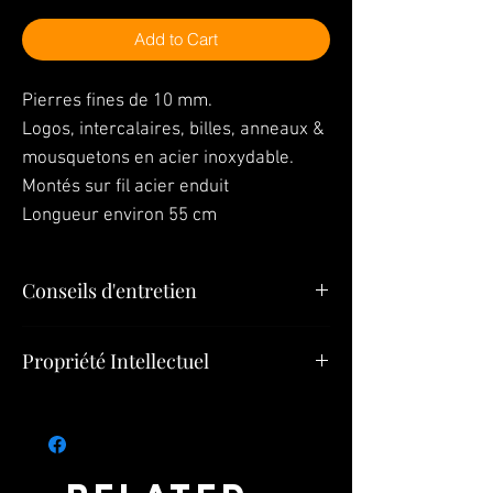
Add to Cart
Pierres fines de 10 mm.
Logos, intercalaires, billes, anneaux &
mousquetons en acier inoxydable.
Montés sur fil acier enduit
Longueur environ 55 cm
Conseils d'entretien
En ce qui concerne le nettoyage de votre
Propriété Intellectuel
bijou, utilisez un chiffon doux avec le
l’alcool à 90°.
Tous les éléments (Bijoux, Modèles,
Pendentifs, Créations) constituant le présent
site appartiennent à
Bijoux SULTIZ
ou font
l’objet d’une autorisation d’exploitation et