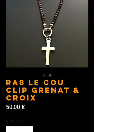
Ras le cou
Clip Grenat &
Croix
Prix
50,00 €
Quantité
*