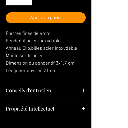
Ajouter au panier
Pierres fines de 4mm
Pendentif acier inoxydable
Anneau Clip,billes acier Inoxydable
Monté sur fil acier
Dimension du pendentif 3x1,7 cm
Longueur environ 21 cm
Conseils d'entretien
"Vos bijoux sont la dernière chose que
Propriété Intellectuel
vous devez mettre le matin et la première
chose que vous devez quitter le soir »
Tous les éléments (Bijoux, Modèles,
Pour mettre ou enlever le bracelet
Bijoux
Pendentifs, Créations) constituant le
SULTIZ
, nous recommandons de le faire