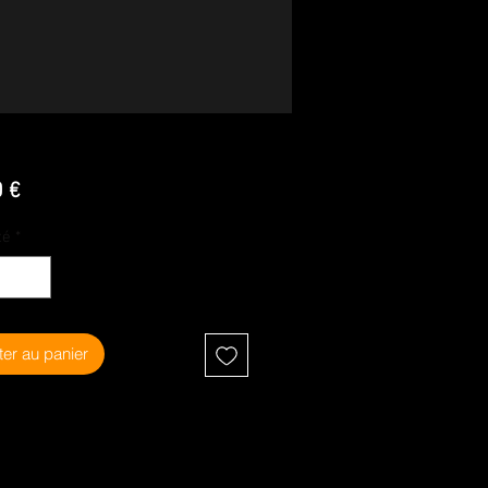
Prix
0 €
té
*
ter au panier