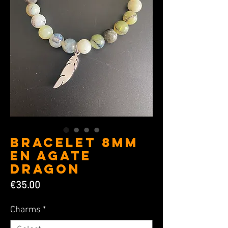
BRACELET 8MM
en Agate
Dragon
Price
€35.00
Charms
*