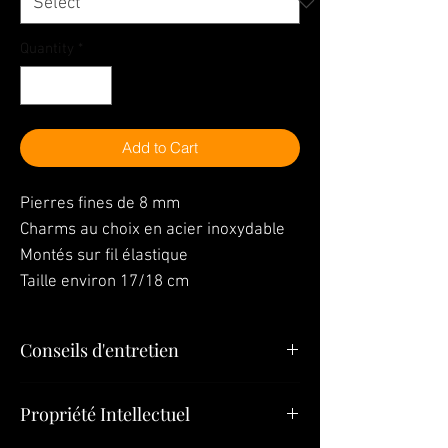
Quantity
*
Add to Cart
Pierres fines de 8 mm
Charms au choix en acier inoxydable
Montés sur fil élastique
Taille environ 17/18 cm
Conseils d'entretien
"Vos bijoux sont la dernière chose que
Propriété Intellectuel
vous devez mettre le matin et la première
chose que vous devez quitter le soir »