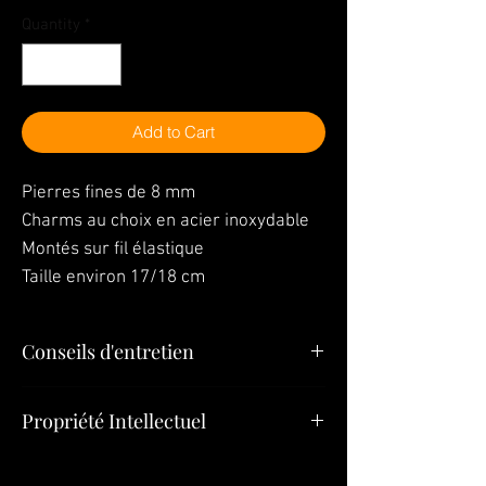
Quantity
*
Add to Cart
Pierres fines de 8 mm
Charms au choix en acier inoxydable
Montés sur fil élastique
Taille environ 17/18 cm
Conseils d'entretien
"Vos bijoux sont la dernière chose que
Propriété Intellectuel
vous devez mettre le matin et la première
chose que vous devez quitter le soir »
Tous les éléments (Bijoux, Modèles,
Pour mettre ou enlever le bracelet
Bijoux