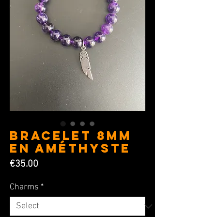
BRACELET 8MM
en Améthyste
Price
€35.00
Charms
*