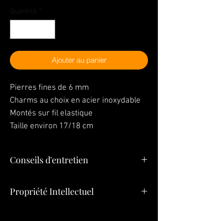
Quantité
*
Ajouter au panier
Pierres fines de 6 mm
Charms au choix en acier inoxydable
Montés sur fil elastique
Taille environ 17/18 cm
Conseils d'entretien
"Vos bijoux sont la dernière chose que
Propriété Intellectuel
vous devez mettre le matin et la première
chose que vous devez quitter le soir »
Tous les éléments (Bijoux, Modèles,
Pour mettre ou enlever le bracelet
Bijoux