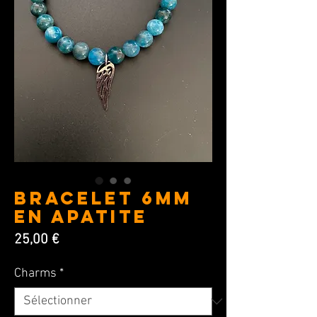
BRACELET 6MM
en Apatite
Prix
25,00 €
Charms
*