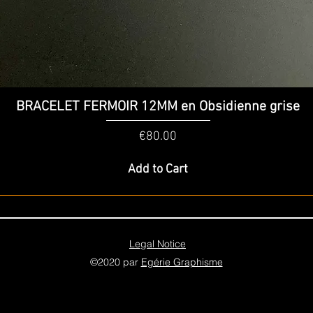
Quick View
BRACELET FERMOIR 12MM en Obsidienne grise
Price
€80.00
Add to Cart
Legal Notice
©2020 par
Egérie Graphisme