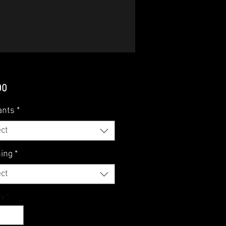
Price
00
ants
*
ct
hing
*
ct
ty
*