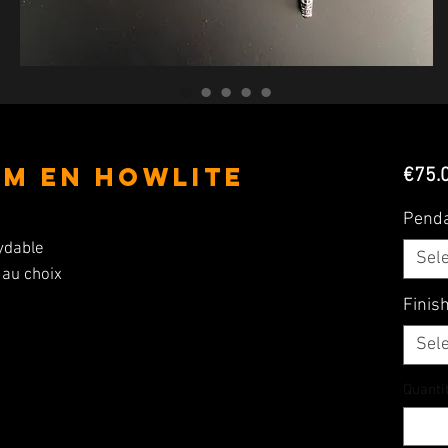
MM en Howlite
€75.
Pend
xydable
Sele
 au choix
Finis
Sele
Quanti