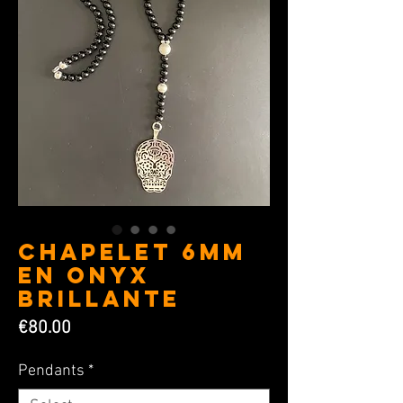
CHAPELET 6MM
en Onyx
brillante
Price
€80.00
Pendants
*