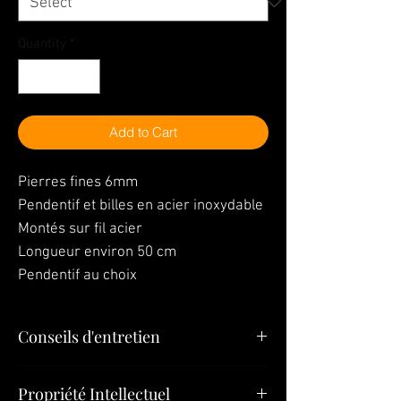
Quantity
*
Add to Cart
Pierres fines 6mm
Pendentif et billes en acier inoxydable
Montés sur fil acier
Longueur environ 50 cm
Pendentif au choix
Conseils d'entretien
"Vos bijoux sont la dernière chose que
Propriété Intellectuel
vous devez mettre le matin et la première