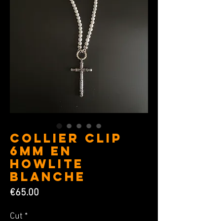
COLLIER CLIP
6MM en
Howlite
Blanche
Price
€65.00
Cut
*