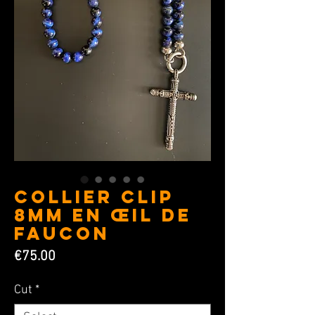
COLLIER CLIP
8MM en Œil de
Faucon
Price
€75.00
Cut
*