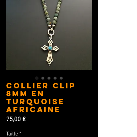
COLLIER CLIP
8MM en
Turquoise
Africaine
Prix
75,00 €
Taille
*