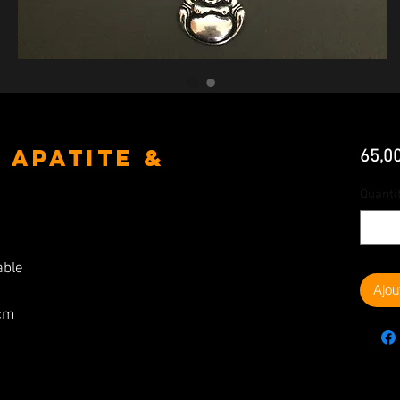
 Apatite &
65,0
Quanti
dable
Ajou
 cm