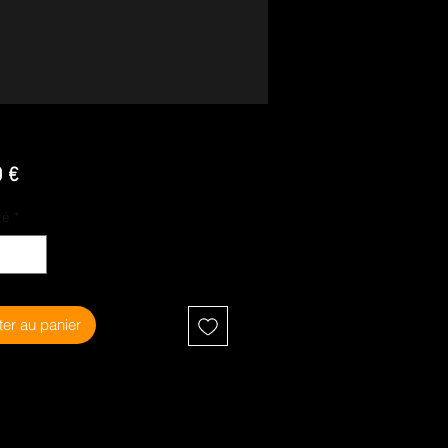
Prix
0 €
té
*
ter au panier