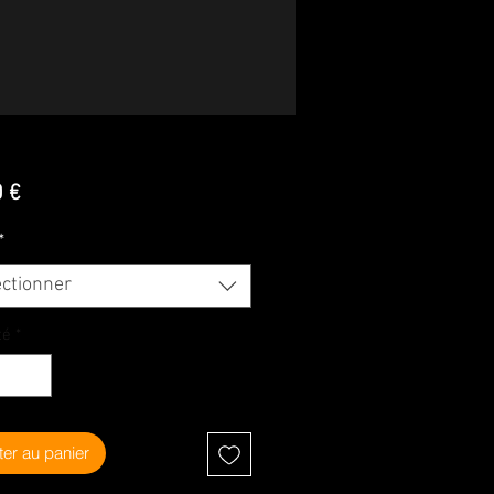
Prix
0 €
*
ectionner
té
*
ter au panier