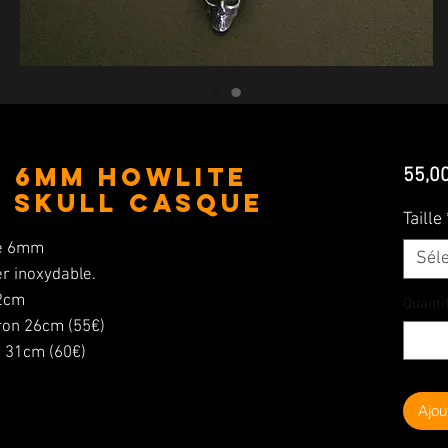
p 6MM Howlite
55,0
 Skull Casque
Taille
se 6mm
Sél
ier inoxydable.
,2cm
Quanti
iron 26cm (55€)
cm (60€)
Ajou