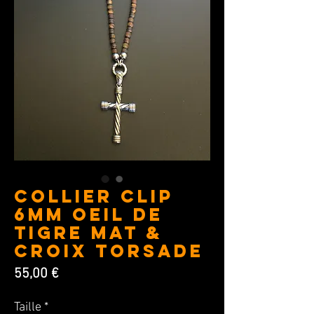
Collier Clip
6MM Oeil de
Tigre mat &
Croix torsade
Prix
55,00 €
Taille
*