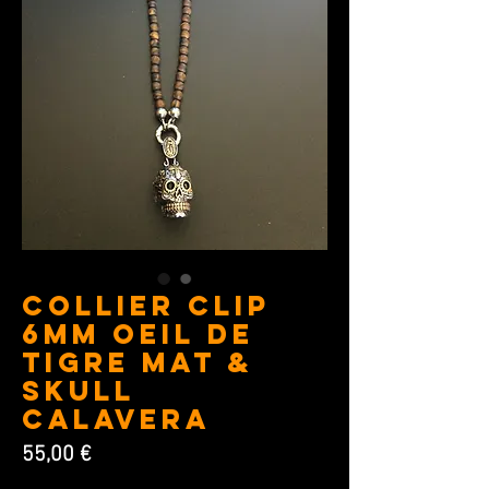
Collier Clip
6MM Oeil de
Tigre mat &
Skull
Calavera
Prix
55,00 €