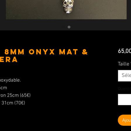
p 8MM Onyx mat &
65,0
vera
Taille
Sél
inoxydable.
,5cm
Quanti
iron 25cm (65€)
cm (70€)
Ajou