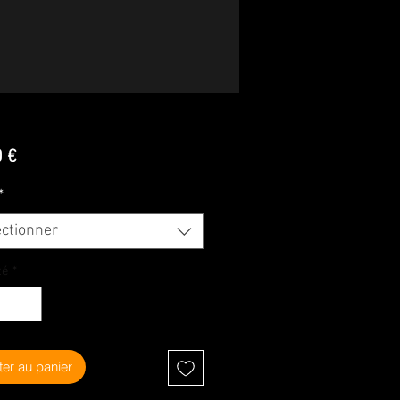
Prix
0 €
*
ectionner
té
*
ter au panier