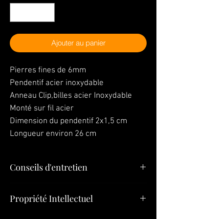
Ajouter au panier
Pierres fines de 6mm
Pendentif acier inoxydable
Anneau Clip,billes acier Inoxydable
Monté sur fil acier
Dimension du pendentif 2x1,5 cm
Longueur environ 26 cm
Conseils d'entretien
"Vos bijoux sont la dernière chose que
Propriété Intellectuel
vous devez mettre le matin et la première
chose que vous devez quitter le soir »