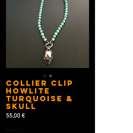
Collier Clip
Howlite
turquoise &
Skull
Prix
55,00 €
Quantité
*