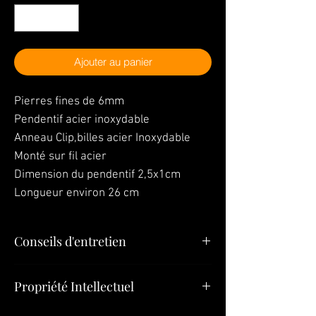
Ajouter au panier
Pierres fines de 6mm
Pendentif acier inoxydable
Anneau Clip,billes acier Inoxydable
Monté sur fil acier
Dimension du pendentif 2,5x1cm
Longueur environ 26 cm
Conseils d'entretien
"Vos bijoux sont la dernière chose que
Propriété Intellectuel
vous devez mettre le matin et la première
chose que vous devez quitter le soir »