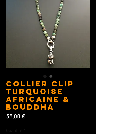
Collier Clip
Turquoise
africaine &
Bouddha
Prix
55,00 €
Quantité
*